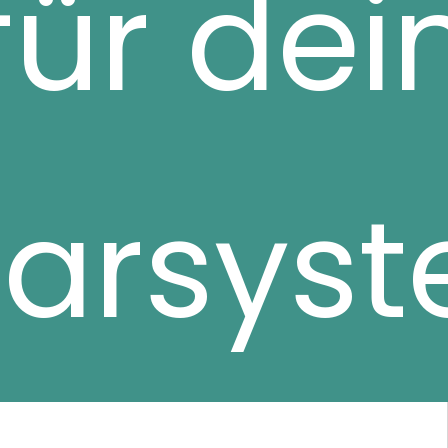
für dei
arsys