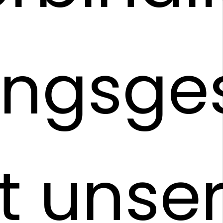
ungsge
t unse