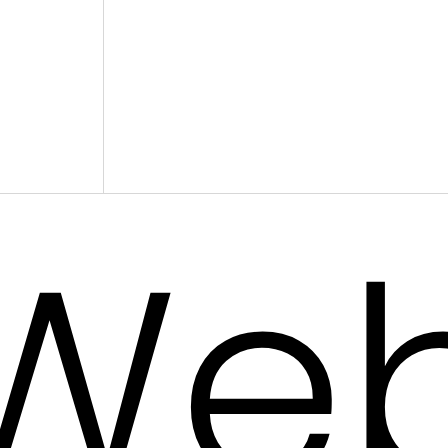
bo
We