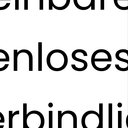
enlose
rbindl