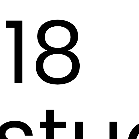
18
stu