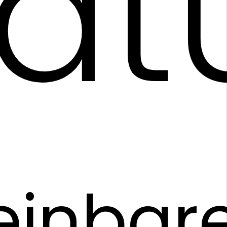
rat
einbare