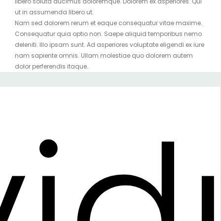
libero soluta ducimus doloremque. Dolorem ex asperiores. Qui
ut in assumenda libero ut.
Nam sed dolorem rerum et eaque consequatur vitae maxime.
Consequatur quia optio non. Saepe aliquid temporibus nemo
deleniti. Illo ipsam sunt. Ad asperiores voluptate eligendi ex iure
nam sapiente omnis. Ullam molestiae quo dolorem autem
dolor perferendis itaque.
vid