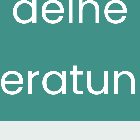
deine
eratu