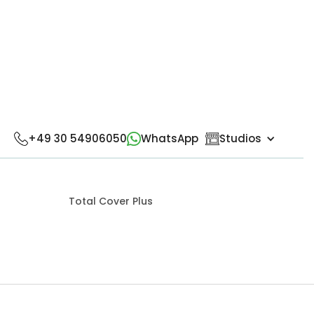
Home
>
Haarsystempreise
+49 30 54906050
WhatsApp
Studios
Total Cover Plus