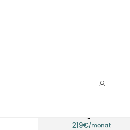
Haarsystempreise
Am beliebtesten
TCP Mitgliedschaft
219€
/monat