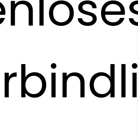
enlose
rbindl