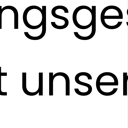
ungsge
t unse