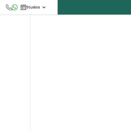
Studios
anua