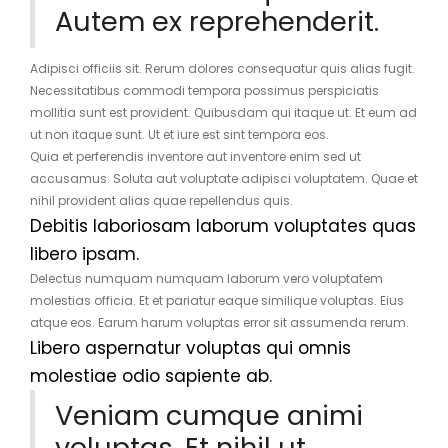
Autem ex reprehenderit.
Adipisci officiis sit. Rerum dolores consequatur quis alias fugit.
Necessitatibus commodi tempora possimus perspiciatis
mollitia sunt est provident. Quibusdam qui itaque ut. Et eum ad
ut non itaque sunt. Ut et iure est sint tempora eos.
Quia et perferendis inventore aut inventore enim sed ut
accusamus. Soluta aut voluptate adipisci voluptatem. Quae et
nihil provident alias quae repellendus quis.
Debitis laboriosam laborum voluptates quas
libero ipsam.
Delectus numquam numquam laborum vero voluptatem
molestias officia. Et et pariatur eaque similique voluptas. Eius
atque eos. Earum harum voluptas error sit assumenda rerum.
Libero aspernatur voluptas qui omnis
molestiae odio sapiente ab.
Veniam cumque animi
voluptas. Et nihil ut