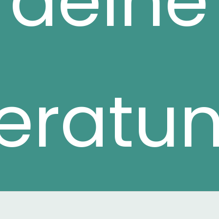
deine
eratu