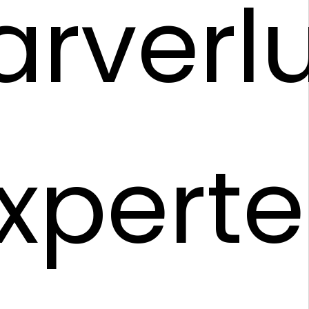
rverl
xpert