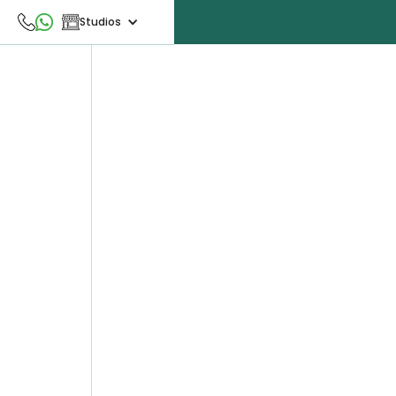
Studios
ebrua