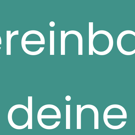
reinb
deine