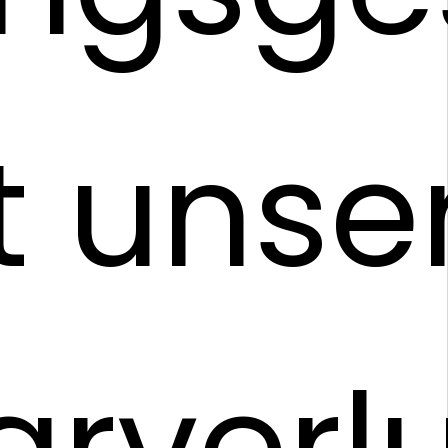
t unse
rverl