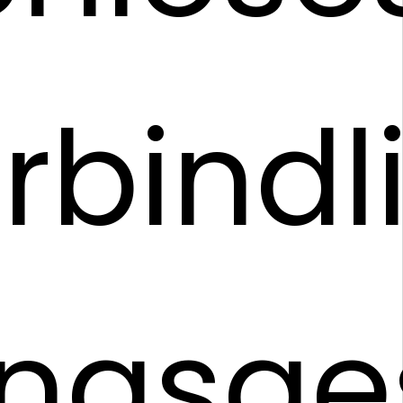
rbindl
ungsge