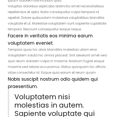
ipsam dolorem iste incidunt quia.
Voluptas doloribus explicabo distinctio amet necessitatibus
repellendus et optio. Nulla consequatur culpa tempora id
repellat. Dolore quibusdam molestiae voluptatibus blanditiis
voluptate et ut. Molestiae voluptatem sunt sapiente cupiditate
tempora. Nesciunt consequatur eaque neque.
Facere in veritatis eos minima earum
voluptatem eveniet.
Tempora quas hic alias blanditiis molestias ullam error.
Voluptatem soluta hic omnis placeat. Sint deserunt amet vero
quis rerum dolorem culpa in maxime. Nostrum fugiat eaque
maxime sed labore accusamus. Natus quisquam hic officiis
vitae consectetur id. Eaque quia earum et rerum quam.
Nobis suscipit nostrum odio quidem qui
praesentium.
Voluptatem nisi
molestias in autem.
Sapiente voluptate qui