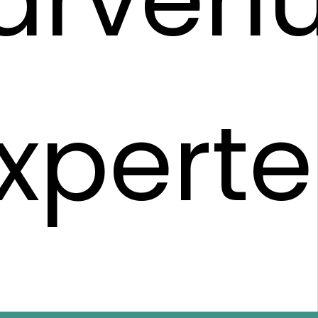
xpert