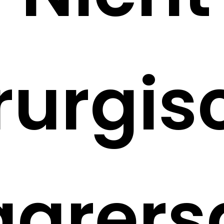
rurgis
arers