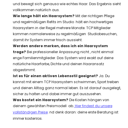
und bewegt sich genauso wie echtes Haar. Das Ergebnis sieht
vollkommen natürlich aus.
Wie lange hält ein Haarsystem?
Mit der richtigen Pflege
und regelmäßigen Refits im Studio hält ein hochwertiges
Haarsystem in der Regel mehrere Monate. TCP Mitglieder
kommen normalerweise zu regelmäßigen Studiobesuchen,
damit ihr System immer frisch aussieht.
Werden andere merken, dass ich ein Haarsystem
trage?
Bei professioneller Anpassung nicht , nicht einmal
enge Familienmitglieder. Das System wird exakt auf deine
natürliche Haarfarbe, Dichte und deinen Haaransatz
abgestimmt.
Ist es für einen aktiven Lebensstil geeignet?
Ja. Du
kannst mit einem TCP Haarsystem schwimmen, Sport treiben
und deinen Alltag ganz normal leben. Es ist darauf ausgelegt,
sicher zu halten und dabei immer gut auszusehen.
Was kostet ein Haarsystem?
Die Kosten hängen von
deinem gewählten Preismodell ab.
Hier findest du unsere
vollständigen Preise
. nd denk daran: deine erste Beratung ist
immer kostenlos.