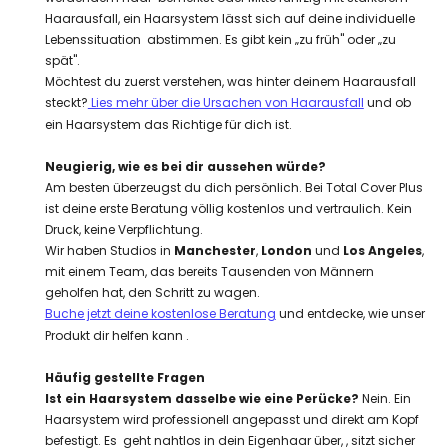
Haarausfall, ein Haarsystem lässt sich auf deine individuelle
Lebenssituation abstimmen. Es gibt kein „zu früh" oder „zu
spät".
Möchtest du zuerst verstehen, was hinter deinem Haarausfall
steckt?
Lies mehr über die Ursachen von Haarausfall
und ob
ein Haarsystem das Richtige für dich ist.
Neugierig, wie es bei dir aussehen würde?
Am besten überzeugst du dich persönlich. Bei Total Cover Plus
ist deine erste Beratung völlig kostenlos und vertraulich. Kein
Druck, keine Verpflichtung.
Wir haben Studios in
Manchester
,
London
und
Los Angeles
,
mit einem Team, das bereits Tausenden von Männern
geholfen hat, den Schritt zu wagen.
Buche jetzt deine kostenlose Beratung
und entdecke, wie unser
Produkt dir helfen kann .
Häufig gestellte Fragen
Ist ein Haarsystem dasselbe wie eine Perücke?
Nein. Ein
Haarsystem wird professionell angepasst und direkt am Kopf
befestigt. Es geht nahtlos in dein Eigenhaar über, , sitzt sicher